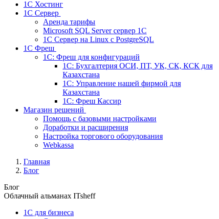
1С Хостинг
1С Сервер
Аренда тарифы
Microsoft SQL Server сервер 1С
1С Сервер на Linux c PostgreSQL
1С Фреш
1С: Фреш для конфигураций
1С: Бухгалтерия ОСИ, ПТ, УК, СК, КСК для
Казахстана
1С: Управление нашей фирмой для
Казахстана
1С: Фреш Кассир
Магазин решений
Помощь с базовыми настройками
Доработки и расширения
Настройка торгового оборудования
Webkassa
Главная
Блог
Блог
Облачный альманах ITsheff
1C для бизнеса