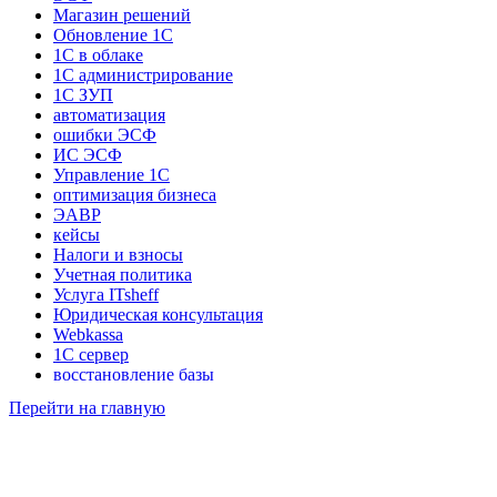
Магазин решений
Обновление 1С
1С в облаке
1С администрирование
1С ЗУП
автоматизация
ошибки ЭСФ
ИС ЭСФ
Управление 1С
оптимизация бизнеса
ЭАВР
кейсы
Налоги и взносы
Учетная политика
Услуга ITsheff
Юридическая консультация
Webkassa
1С сервер
восстановление базы
Интеграция 1С
Перейти на главную
1С УНФ
1С УТ
Счет на оплату
Факсимиле
Консультация