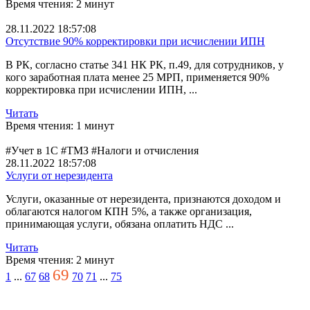
Время чтения: 2 минут
бизнес
Толстый клиент 1С
28.11.2022 18:57:08
Единый платеж
Отсутствие 90% корректировки при исчислении ИПН
настройка оборудования
дивиденды
В РК, согласно статье 341 НК РК, п.49, для сотрудников, у
перенос базы в облако
кого заработная плата менее 25 МРП, применяется 90%
Конвертация 1С 7.7 в 8.3
корректировка при исчислении ИПН, ...
Тонкий клиент
Удаленный доступ к 1С
Читать
Файловая база 1С
Время чтения: 1 минут
1С тормозит
РМК в 1С
#Учет в 1С #ТМЗ #Налоги и отчисления
печать ценников и этикеток
28.11.2022 18:57:08
Производство
Услуги от нерезидента
Конвертация 1С
Услуги, оказанные от нерезидента, признаются доходом и
заполнение форм в 1С
облагаются налогом КПН 5%, а также организация,
константы
принимающая услуги, обязана оплатить НДС ...
списание товара в 1С
Счет с предупреждением
Читать
ТТН для Бухгалтерии
Время чтения: 2 минут
excel в 1С
69
Артикул
1
...
67
68
70
71
...
75