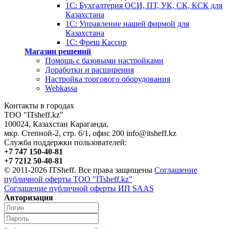
1С: Бухгалтерия ОСИ, ПТ, УК, СК, КСК для
Казахстана
1С: Управление нашей фирмой для
Казахстана
1С: Фреш Кассир
Магазин решений
Помощь с базовыми настройками
Доработки и расширения
Настройка торгового оборудования
Webkassa
Контакты в городах
ТОО "ITsheff.kz"
100024
,
Казахстан
Караганда
,
мкр. Степной-2, стр. 6/1, офис 200
info@itsheff.kz
Служба поддержки пользователей:
+7 747 150-40-81
+7 7212 50-40-81
© 2011-2026 ITSheff. Все права защищены
Соглашение
публичной оферты ТОО "ITsheff.kz"
Соглашение публичной оферты ИП SAAS
Авторизация