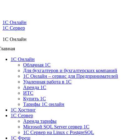
1C Онлайн
1С Сервер
1C Онлайн
Главная
1С Онлайн
Облачная 1С
Для бухгалтеров и бухгалтерских компаний
1C Онлайн – сервис для Предпринимателей
Удаленная работа в 1С
Аренда 1С
ИТС
Купить 1С
Тарифы 1С онлайн
1С Хостинг
1С Сервер
Аренда тарифы
Microsoft SQL Server сервер 1С
1С Сервер на Linux c PostgreSQL
1С Фреш