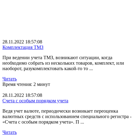
Техподдержка
ЭДВС
ТМЗ
ГСВС
ВС
СНТ
1С розница
28.11.2022 18:57:08
1С Сельхозпредприятие
Комплектация ТМЗ
безопасность данных
1С Маркировка
При ведении учета ТМЗ, возникают ситуации, когда
ЭЦП
необходимо собрать из нескольких товаров, комплект, или
Антивирус Касперски
наоборот, разукомплектовать какой-то то ...
Платформа 1С
1С КА
Читать
1С новости
Время чтения: 2 минут
установка цен в 1С
выбор тарифа
28.11.2022 18:57:08
СНР розничного налога
Счета с особым порядком учета
1С Вебкасса
Конфигуратор 1С
Ведя учет валюте, периодически возникает переоценка
Доход ИП
валютных средств с использованием специального регистра -
штрихкод
«Счета с особым порядком учета». П ...
обработки
накладная
Читать
интервью