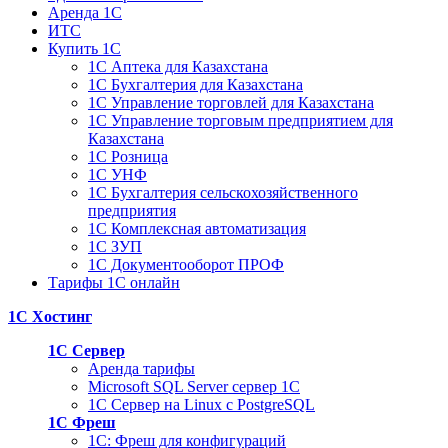
Аренда 1С
ИТС
Купить 1С
1С Аптека для Казахстана
1С Бухгалтерия для Казахстана
1С Управление торговлей для Казахстана
1С Управление торговым предприятием для
Казахстана
1С Розница
1С УНФ
1С Бухгалтерия сельскохозяйственного
предприятия
1С Комплексная автоматизация
1С ЗУП
1С Документооборот ПРОФ
Тарифы 1С онлайн
1С Хостинг
1С Сервер
Аренда тарифы
Microsoft SQL Server сервер 1С
1С Сервер на Linux c PostgreSQL
1С Фреш
1С: Фреш для конфигураций