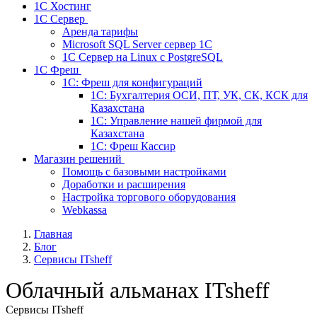
1С Хостинг
1С Сервер
Аренда тарифы
Microsoft SQL Server сервер 1С
1С Сервер на Linux c PostgreSQL
1С Фреш
1С: Фреш для конфигураций
1С: Бухгалтерия ОСИ, ПТ, УК, СК, КСК для
Казахстана
1С: Управление нашей фирмой для
Казахстана
1С: Фреш Кассир
Магазин решений
Помощь с базовыми настройками
Доработки и расширения
Настройка торгового оборудования
Webkassa
Главная
Блог
Сервисы ITsheff
Облачный альманах ITsheff
Сервисы ITsheff