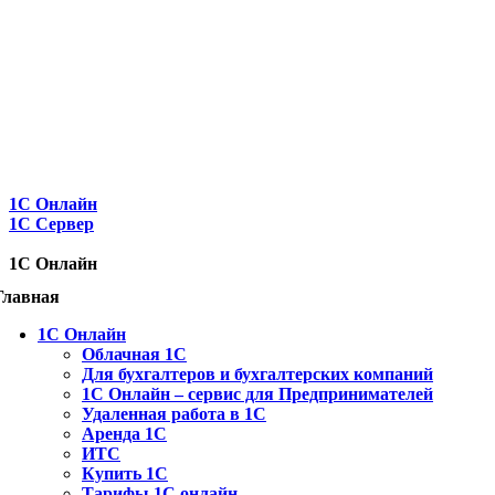
1C Онлайн
1С Сервер
1C Онлайн
Главная
1С Онлайн
Облачная 1С
Для бухгалтеров и бухгалтерских компаний
1C Онлайн – сервис для Предпринимателей
Удаленная работа в 1С
Аренда 1С
ИТС
Купить 1С
Тарифы 1С онлайн