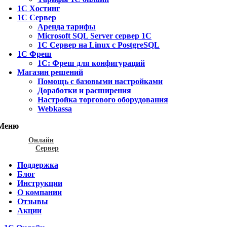
1С Хостинг
1С Сервер
Аренда тарифы
Microsoft SQL Server сервер 1С
1С Сервер на Linux c PostgreSQL
1С Фреш
1С: Фреш для конфигураций
Магазин решений
Помощь с базовыми настройками
Доработки и расширения
Настройка торгового оборудования
Webkassa
Меню
Онлайн
Сервер
Поддержка
Блог
Инструкции
О компании
Отзывы
Акции