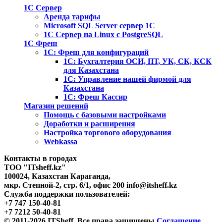
1С Сервер
Аренда тарифы
Microsoft SQL Server сервер 1С
1С Сервер на Linux c PostgreSQL
1С Фреш
1С: Фреш для конфигураций
1С: Бухгалтерия ОСИ, ПТ, УК, СК, КСК
для Казахстана
1С: Управление нашей фирмой для
Казахстана
1С: Фреш Кассир
Магазин решений
Помощь с базовыми настройками
Доработки и расширения
Настройка торгового оборудования
Webkassa
Контакты в городах
ТОО "ITsheff.kz"
100024
,
Казахстан
Караганда
,
мкр. Степной-2, стр. 6/1, офис 200
info@itsheff.kz
Служба поддержки пользователей:
+7 747 150-40-81
+7 7212 50-40-81
© 2011-2026 ITSheff. Все права защищены
Соглашение