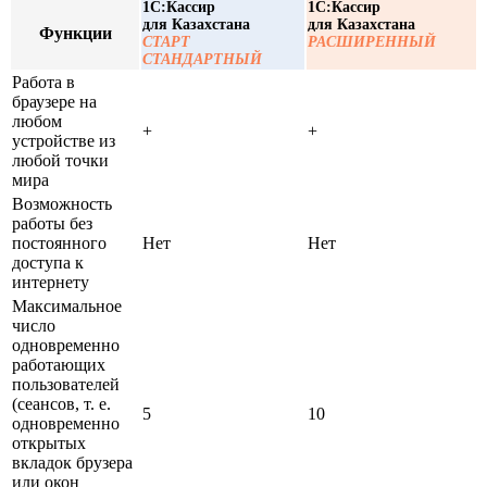
1С:Кассир
1С:Кассир
для Казахстана
для Казахстана
Функции
СТАРТ
РАСШИРЕННЫЙ
СТАНДАРТНЫЙ
Работа в
браузере на
любом
+
+
устройстве из
любой точки
мира
Возможность
работы без
постоянного
Нет
Нет
доступа к
интернету
Максимальное
число
одновременно
работающих
пользователей
(сеансов, т. е.
5
10
одновременно
открытых
вкладок брузера
или окон