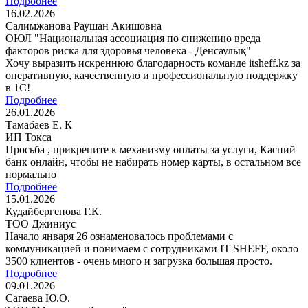
Подробнее
16.02.2026
Салимжанова Раушан Акишовна
ОЮЛ "Национальная ассоциация по снижению вреда
факторов риска для здоровья человека - Денсаулық"
Хочу выразить искреннюю благодарность команде itsheff.kz за
оперативную, качественную и профессиональную поддержку
в 1С!
Подробнее
26.01.2026
Тамабаев Е. К
ИП Токса
Просьба , прикрепите к механизму оплаты за услуги, Каспий
банк онлайн, чтобы не набирать номер карты, в остальном все
нормально
Подробнее
15.01.2026
Кудайбергенова Г.К.
ТОО Джиниус
Начало января 26 ознаменовалось проблемами с
коммуникацией и понимаем с сотрудниками IT SHEFF, около
3500 клиентов - очень много и загрузка большая просто.
Подробнее
09.01.2026
Сагаева Ю.О.