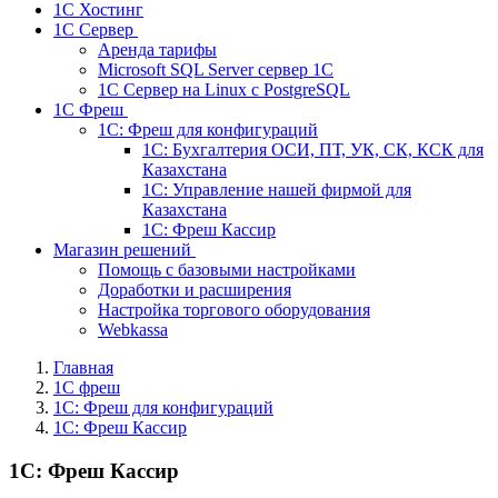
1С Хостинг
1С Сервер
Аренда тарифы
Microsoft SQL Server сервер 1С
1С Сервер на Linux c PostgreSQL
1С Фреш
1С: Фреш для конфигураций
1С: Бухгалтерия ОСИ, ПТ, УК, СК, КСК для
Казахстана
1С: Управление нашей фирмой для
Казахстана
1С: Фреш Кассир
Магазин решений
Помощь с базовыми настройками
Доработки и расширения
Настройка торгового оборудования
Webkassa
Главная
1С фреш
1С: Фреш для конфигураций
1С: Фреш Кассир
1С: Фреш Кассир