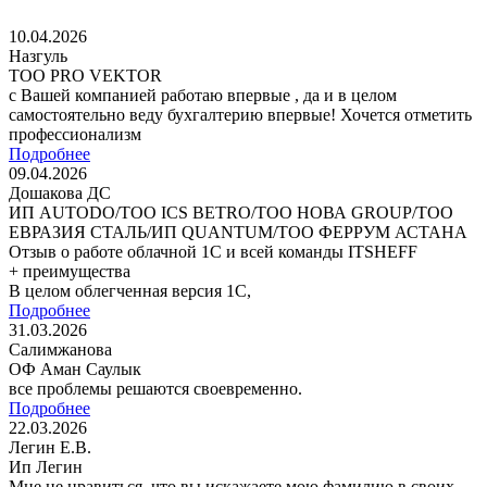
10.04.2026
Назгуль
ТОО PRO VEKTOR
с Вашей компанией работаю впервые , да и в целом
самостоятельно веду бухгалтерию впервые! Хочется отметить
профессионализм
Подробнее
09.04.2026
Дошакова ДС
ИП AUTODO/ТОО ICS BETRO/ТОО НОВА GROUP/ТОО
ЕВРАЗИЯ СТАЛЬ/ИП QUANTUM/ТОО ФЕРРУМ АСТАНА
Отзыв о работе облачной 1С и всей команды ITSHEFF
+ преимущества
В целом облегченная версия 1С,
Подробнее
31.03.2026
Салимжанова
ОФ Аман Саулык
все проблемы решаются своевременно.
Подробнее
22.03.2026
Легин Е.В.
Ип Легин
Мне не нравиться, что вы искажаете мою фамилию в своих