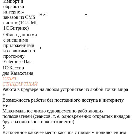
Импорт и
обработка
интернет-
Нет
+
заказов из CMS
систем (1С-UMI,
1С Битрикс)
Обмен данными
с внешними
приложениями
+
+
и сервисами по
протоколу
Enterprise Data
1С:Кассир
для Казахстана
СТАРТ
СТАНДАРТНЫЙ
Работа в браузере на любом устройстве из любой точки мира
+
Возможность работы без постоянного доступа к интернету
Нет
Максимальное число одновременно работающих
пользователей (сеансов, т. е. одновременно открытых вкладок
брузера или окон тонкого клиента)
5
Встроенное рабочее место кассира с прямым подключением