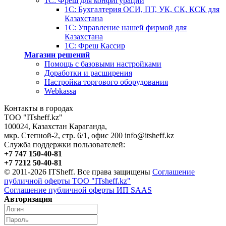
1С: Фреш для конфигураций
1С: Бухгалтерия ОСИ, ПТ, УК, СК, КСК для
Казахстана
1С: Управление нашей фирмой для
Казахстана
1С: Фреш Кассир
Магазин решений
Помощь с базовыми настройками
Доработки и расширения
Настройка торгового оборудования
Webkassa
Контакты в городах
ТОО "ITsheff.kz"
100024
,
Казахстан
Караганда
,
мкр. Степной-2, стр. 6/1, офис 200
info@itsheff.kz
Служба поддержки пользователей:
+7 747 150-40-81
+7 7212 50-40-81
© 2011-2026 ITSheff. Все права защищены
Соглашение
публичной оферты ТОО "ITsheff.kz"
Соглашение публичной оферты ИП SAAS
Авторизация