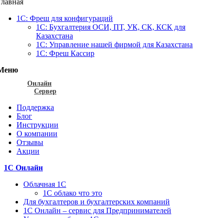
Главная
1С: Фреш для конфигураций
1С: Бухгалтерия ОСИ, ПТ, УК, СК, КСК для
Казахстана
1С: Управление нашей фирмой для Казахстана
1С: Фреш Кассир
Меню
Онлайн
Сервер
Поддержка
Блог
Инструкции
О компании
Отзывы
Акции
1С Онлайн
Облачная 1С
1C облако что это
Для бухгалтеров и бухгалтерских компаний
1C Онлайн – сервис для Предпринимателей