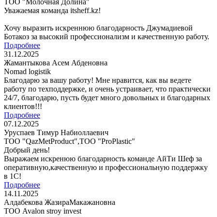
ТОО "Молочная Долина"
Уважаемая команда itsheff.kz!
Хочу выразить искреннюю благодарность Джумадиевой
Ботакоз за высокий профессионализм и качественную работу.
Подробнее
31.12.2025
Жамантыкова Асем Абденовна
Nomad logistik
Благодарю за вашу работу! Мне нравится, как вы ведете
работу по техподдержке, и очень устраивает, что практически
24/7, благодарю, пусть будет много довольных и благодарных
клиентов!!!
Подробнее
07.12.2025
Уруспаев Тимур Набиоллаевич
ТОО "QazMetProduct",ТОО "ProPlastic"
Добрый день!
Выражаем искренюю благодарность команде АйТи Шеф за
оперативную,качественную и профессиональную поддержку
в 1С!
Подробнее
14.11.2025
Алдабекова ЖазираМакажановна
ТОО Avalon stroy invest