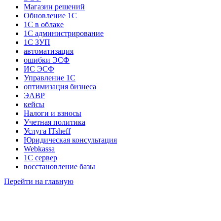
Магазин решений
Обновление 1С
1С в облаке
1С администрирование
1С ЗУП
автоматизация
ошибки ЭСФ
ИС ЭСФ
Управление 1С
оптимизация бизнеса
ЭАВР
кейсы
Налоги и взносы
Учетная политика
Услуга ITsheff
Юридическая консультация
Webkassa
1С сервер
восстановление базы
Интеграция 1С
Перейти на главную
1С УНФ
1С УТ
Счет на оплату
Факсимиле
Консультация