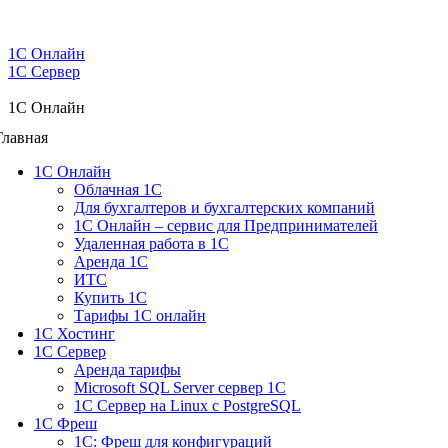
1C Онлайн
1С Сервер
1C Онлайн
Главная
1С Онлайн
Облачная 1С
Для бухгалтеров и бухгалтерских компаний
1C Онлайн – сервис для Предпринимателей
Удаленная работа в 1С
Аренда 1С
ИТС
Купить 1С
Тарифы 1С онлайн
1С Хостинг
1С Сервер
Аренда тарифы
Microsoft SQL Server сервер 1С
1С Сервер на Linux c PostgreSQL
1С Фреш
1С: Фреш для конфигураций