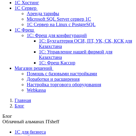
1С Хостинг
1С Сервер
Аренда тарифы
Microsoft SQL Server сервер 1С
1С Сервер на Linux c PostgreSQL
1С Фреш
1С: Фреш для конфигураций
1С: Бухгалтерия ОСИ, ПТ, УК, СК, КСК для
Казахстана
1С: Управление нашей фирмой для
Казахстана
1С: Фреш Кассир
Магазин решений
Помощь с базовыми настройками
Доработки и расширения
Настройка торгового оборудования
Webkassa
Главная
Блог
Блог
Облачный альманах ITsheff
1C для бизнеса