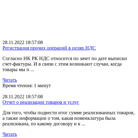
Техподдержка
ЭДВС
ТМЗ
ГСВС
ВС
СНТ
1С розница
28.11.2022 18:57:08
1С Сельхозпредприятие
Регистрация прочих операций в целях НДС
безопасность данных
1С Маркировка
Согласно НК РК НДС относится по зачет по дате выписки
ЭЦП
счет-фактуры. И в связи с этим возникают случаи, когда
Антивирус Касперски
товары мы п ...
Платформа 1С
1С КА
Читать
1С новости
Время чтения: 1 минут
установка цен в 1С
выбор тарифа
28.11.2022 18:57:08
СНР розничного налога
Отчет о реализации товаров и услуг
1С Вебкасса
Конфигуратор 1С
Для того, чтобы подвести итог сумме реализованных товаров,
Доход ИП
а также информации о том, какая номенклатура была
штрихкод
реализована, по какому договору и к ...
обработки
накладная
Читать
интервью