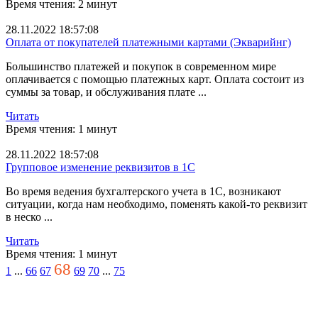
Время чтения: 2 минут
бизнес
Толстый клиент 1С
28.11.2022 18:57:08
Единый платеж
Оплата от покупателей платежными картами (Экварийнг)
настройка оборудования
дивиденды
Большинство платежей и покупок в современном мире
перенос базы в облако
оплачивается с помощью платежных карт. Оплата состоит из
Конвертация 1С 7.7 в 8.3
суммы за товар, и обслуживания плате ...
Тонкий клиент
Удаленный доступ к 1С
Читать
Файловая база 1С
Время чтения: 1 минут
1С тормозит
РМК в 1С
28.11.2022 18:57:08
печать ценников и этикеток
Групповое изменение реквизитов в 1С
Производство
Во время ведения бухгалтерского учета в 1С, возникают
Конвертация 1С
ситуации, когда нам необходимо, поменять какой-то реквизит
заполнение форм в 1С
в неско ...
константы
списание товара в 1С
Читать
Счет с предупреждением
Время чтения: 1 минут
ТТН для Бухгалтерии
68
excel в 1С
1
...
66
67
69
70
...
75
Артикул