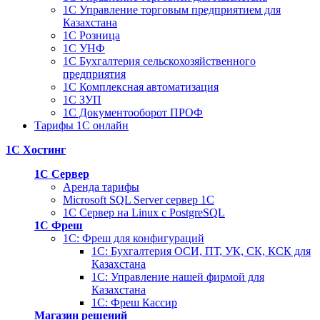
1С Управление торговым предприятием для
Казахстана
1С Розница
1С УНФ
1С Бухгалтерия сельскохозяйственного
предприятия
1С Комплексная автоматизация
1С ЗУП
1С Документооборот ПРОФ
Тарифы 1С онлайн
1С Хостинг
1С Сервер
Аренда тарифы
Microsoft SQL Server сервер 1С
1С Сервер на Linux c PostgreSQL
1С Фреш
1С: Фреш для конфигураций
1С: Бухгалтерия ОСИ, ПТ, УК, СК, КСК для
Казахстана
1С: Управление нашей фирмой для
Казахстана
1С: Фреш Кассир
Магазин решений