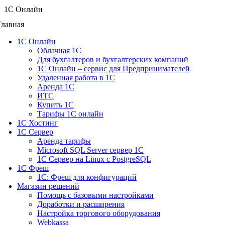
1C Онлайн
Главная
1С Онлайн
Облачная 1С
Для бухгалтеров и бухгалтерских компаний
1C Онлайн – сервис для Предпринимателей
Удаленная работа в 1С
Аренда 1С
ИТС
Купить 1С
Тарифы 1С онлайн
1С Хостинг
1С Сервер
Аренда тарифы
Microsoft SQL Server сервер 1С
1С Сервер на Linux c PostgreSQL
1С Фреш
1С: Фреш для конфигураций
Магазин решений
Помощь с базовыми настройками
Доработки и расширения
Настройка торгового оборудования
Webkassa