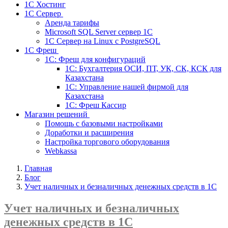
1С Хостинг
1С Сервер
Аренда тарифы
Microsoft SQL Server сервер 1С
1С Сервер на Linux c PostgreSQL
1С Фреш
1С: Фреш для конфигураций
1С: Бухгалтерия ОСИ, ПТ, УК, СК, КСК для
Казахстана
1С: Управление нашей фирмой для
Казахстана
1С: Фреш Кассир
Магазин решений
Помощь с базовыми настройками
Доработки и расширения
Настройка торгового оборудования
Webkassa
Главная
Блог
Учет наличных и безналичных денежных средств в 1С
Учет наличных и безналичных
денежных средств в 1С