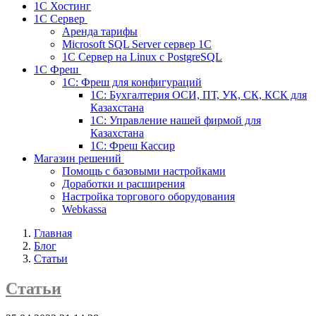
1С Хостинг
1С Сервер
Аренда тарифы
Microsoft SQL Server сервер 1С
1С Сервер на Linux c PostgreSQL
1С Фреш
1С: Фреш для конфигураций
1С: Бухгалтерия ОСИ, ПТ, УК, СК, КСК для
Казахстана
1С: Управление нашей фирмой для
Казахстана
1С: Фреш Кассир
Магазин решений
Помощь с базовыми настройками
Доработки и расширения
Настройка торгового оборудования
Webkassa
Главная
Блог
Статьи
Статьи