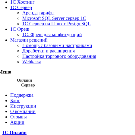
1С Хостинг
1С Сервер
Аренда тарифы
Microsoft SQL Server сервер 1С
1С Сервер на Linux c PostgreSQL
1С Фреш
1С: Фреш для конфигураций
Магазин решений
Помощь с базовыми настройками
Доработки и расширения
Настройка торгового оборудования
Webkassa
Меню
Онлайн
Сервер
Поддержка
Блог
Инструкции
О компании
Отзывы
Акции
1С Онлайн