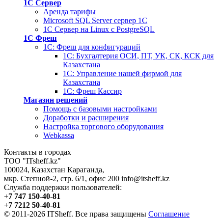
1С Сервер
Аренда тарифы
Microsoft SQL Server сервер 1С
1С Сервер на Linux c PostgreSQL
1С Фреш
1С: Фреш для конфигураций
1С: Бухгалтерия ОСИ, ПТ, УК, СК, КСК для
Казахстана
1С: Управление нашей фирмой для
Казахстана
1С: Фреш Кассир
Магазин решений
Помощь с базовыми настройками
Доработки и расширения
Настройка торгового оборудования
Webkassa
Контакты в городах
ТОО "ITsheff.kz"
100024
,
Казахстан
Караганда
,
мкр. Степной-2, стр. 6/1, офис 200
info@itsheff.kz
Служба поддержки пользователей:
+7 747 150-40-81
+7 7212 50-40-81
© 2011-2026 ITSheff. Все права защищены
Соглашение