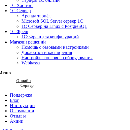
Тарифы 1С онлайн
1С Хостинг
1С Сервер
Аренда тарифы
Microsoft SQL Server сервер 1С
1С Сервер на Linux c PostgreSQL
1С Фреш
1С: Фреш для конфигураций
Магазин решений
Помощь с базовыми настройками
Доработки и расширения
Настройка торгового оборудования
Webkassa
Меню
Онлайн
Сервер
Поддержка
Блог
Инструкции
О компании
Отзывы
Акции