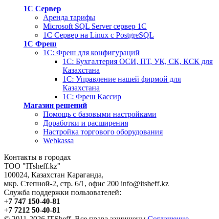
1С Сервер
Аренда тарифы
Microsoft SQL Server сервер 1С
1С Сервер на Linux c PostgreSQL
1С Фреш
1С: Фреш для конфигураций
1С: Бухгалтерия ОСИ, ПТ, УК, СК, КСК для
Казахстана
1С: Управление нашей фирмой для
Казахстана
1С: Фреш Кассир
Магазин решений
Помощь с базовыми настройками
Доработки и расширения
Настройка торгового оборудования
Webkassa
Контакты в городах
ТОО "ITsheff.kz"
100024
,
Казахстан
Караганда
,
мкр. Степной-2, стр. 6/1, офис 200
info@itsheff.kz
Служба поддержки пользователей:
+7 747 150-40-81
+7 7212 50-40-81
© 2011-2026 ITSheff. Все права защищены
Соглашение