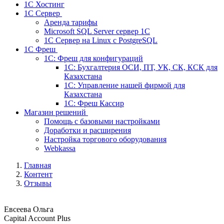
1С Хостинг
1С Сервер
Аренда тарифы
Microsoft SQL Server сервер 1С
1С Сервер на Linux c PostgreSQL
1С Фреш
1С: Фреш для конфигураций
1С: Бухгалтерия ОСИ, ПТ, УК, СК, КСК для
Казахстана
1С: Управление нашей фирмой для
Казахстана
1С: Фреш Кассир
Магазин решений
Помощь с базовыми настройками
Доработки и расширения
Настройка торгового оборудования
Webkassa
Главная
Контент
Отзывы
Евсеева Ольга
Capital Account Plus