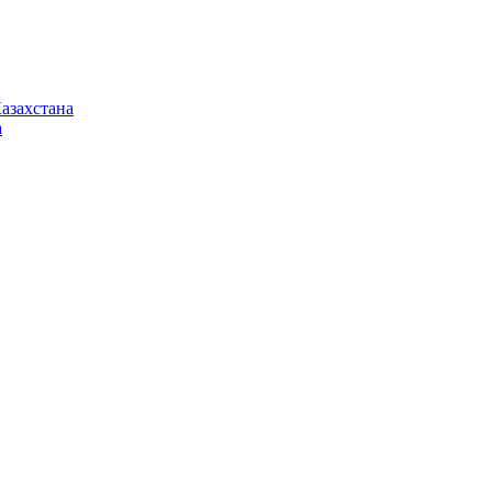
азахстана
а