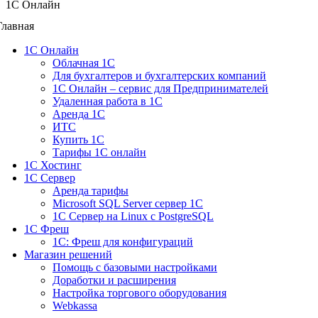
1C Онлайн
Главная
1С Онлайн
Облачная 1С
Для бухгалтеров и бухгалтерских компаний
1C Онлайн – сервис для Предпринимателей
Удаленная работа в 1С
Аренда 1С
ИТС
Купить 1С
Тарифы 1С онлайн
1С Хостинг
1С Сервер
Аренда тарифы
Microsoft SQL Server сервер 1С
1С Сервер на Linux c PostgreSQL
1С Фреш
1С: Фреш для конфигураций
Магазин решений
Помощь с базовыми настройками
Доработки и расширения
Настройка торгового оборудования
Webkassa