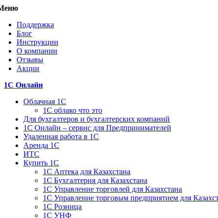
Меню
Поддержка
Блог
Инструкции
О компании
Отзывы
Акции
1С Онлайн
Облачная 1С
1C облако что это
Для бухгалтеров и бухгалтерских компаний
1C Онлайн – сервис для Предпринимателей
Удаленная работа в 1С
Аренда 1С
ИТС
Купить 1С
1С Аптека для Казахстана
1С Бухгалтерия для Казахстана
1С Управление торговлей для Казахстана
1С Управление торговым предприятием для Казахс
1С Розница
1С УНФ