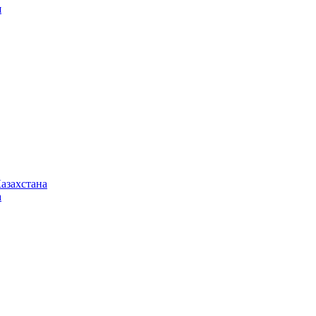
я
азахстана
а