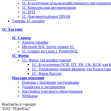
1С Бухгалтерия сельскохозяйственного предприяти
1С Комплексная автоматизация
1С ЗУП
1С Документооборот ПРОФ
Тарифы 1С онлайн
1С Хостинг
1С Сервер
Аренда тарифы
Microsoft SQL Server сервер 1С
1С Сервер на Linux c PostgreSQL
1С Фреш
1С: Фреш для конфигураций
1С: Бухгалтерия ОСИ, ПТ, УК, СК, КСК для К
1С: Управление нашей фирмой для Казахстан
1С: Фреш Кассир
Магазин решений
Помощь с базовыми настройками
Доработки и расширения
Настройка торгового оборудования
Webkassa
Контакты в городах
ТОО "ITsheff.kz"