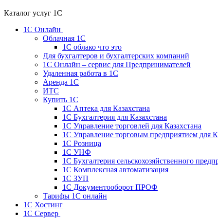
Каталог услуг 1С
1С Онлайн
Облачная 1С
1C облако что это
Для бухгалтеров и бухгалтерских компаний
1C Онлайн – сервис для Предпринимателей
Удаленная работа в 1С
Аренда 1С
ИТС
Купить 1С
1С Аптека для Казахстана
1С Бухгалтерия для Казахстана
1С Управление торговлей для Казахстана
1С Управление торговым предприятием для К
1С Розница
1С УНФ
1С Бухгалтерия сельскохозяйственного предп
1С Комплексная автоматизация
1С ЗУП
1С Документооборот ПРОФ
Тарифы 1С онлайн
1С Хостинг
1С Сервер