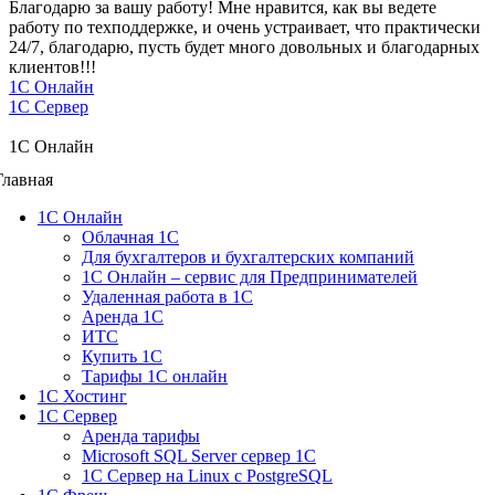
Благодарю за вашу работу! Мне нравится, как вы ведете
работу по техподдержке, и очень устраивает, что практически
24/7, благодарю, пусть будет много довольных и благодарных
клиентов!!!
1C Онлайн
1С Сервер
1C Онлайн
Главная
1С Онлайн
Облачная 1С
Для бухгалтеров и бухгалтерских компаний
1C Онлайн – сервис для Предпринимателей
Удаленная работа в 1С
Аренда 1С
ИТС
Купить 1С
Тарифы 1С онлайн
1С Хостинг
1С Сервер
Аренда тарифы
Microsoft SQL Server сервер 1С
1С Сервер на Linux c PostgreSQL