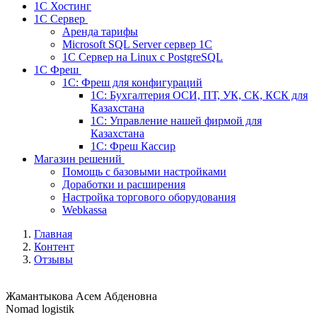
1С Хостинг
1С Сервер
Аренда тарифы
Microsoft SQL Server сервер 1С
1С Сервер на Linux c PostgreSQL
1С Фреш
1С: Фреш для конфигураций
1С: Бухгалтерия ОСИ, ПТ, УК, СК, КСК для
Казахстана
1С: Управление нашей фирмой для
Казахстана
1С: Фреш Кассир
Магазин решений
Помощь с базовыми настройками
Доработки и расширения
Настройка торгового оборудования
Webkassa
Главная
Контент
Отзывы
Жамантыкова Асем Абденовна
Nomad logistik