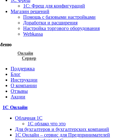
1С Фреш
1С: Фреш для конфигураций
Магазин решений
Помощь с базовыми настройками
Доработки и расширения
Настройка торгового оборудования
Webkassa
Меню
Онлайн
Сервер
Поддержка
Блог
Инструкции
О компании
Отзывы
Акции
1С Онлайн
Облачная 1С
1C облако что это
Для бухгалтеров и бухгалтерских компаний
1C Онлайн – сервис для Предпринимателей