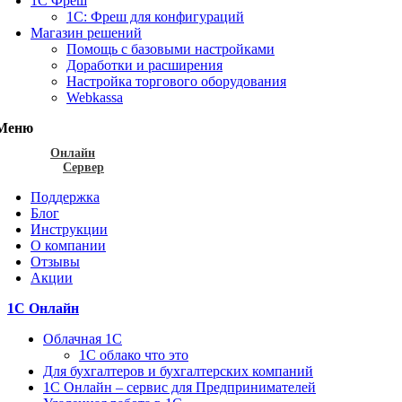
1С Фреш
1С: Фреш для конфигураций
Магазин решений
Помощь с базовыми настройками
Доработки и расширения
Настройка торгового оборудования
Webkassa
Меню
Онлайн
Сервер
Поддержка
Блог
Инструкции
О компании
Отзывы
Акции
1С Онлайн
Облачная 1С
1C облако что это
Для бухгалтеров и бухгалтерских компаний
1C Онлайн – сервис для Предпринимателей