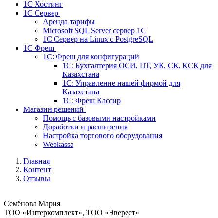
1С Хостинг
1С Сервер
Аренда тарифы
Microsoft SQL Server сервер 1С
1С Сервер на Linux c PostgreSQL
1С Фреш
1С: Фреш для конфигураций
1С: Бухгалтерия ОСИ, ПТ, УК, СК, КСК для
Казахстана
1С: Управление нашей фирмой для
Казахстана
1С: Фреш Кассир
Магазин решений
Помощь с базовыми настройками
Доработки и расширения
Настройка торгового оборудования
Webkassa
Главная
Контент
Отзывы
Семёнова Мария
ТОО «Интеркомплект», ТОО «Эверест»