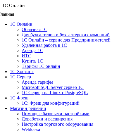
1C Онлайн
Главная
1С Онлайн
Облачная 1С
Для бухгалтеров и бухгалтерских компаний
1C Онлайн – сервис для Предпринимателей
Удаленная работа в 1С
Аренда 1С
ИТС
Купить 1С
Тарифы 1С онлайн
1С Хостинг
1С Сервер
Аренда тарифы
Microsoft SQL Server сервер 1С
1С Сервер на Linux c PostgreSQL
1С Фреш
1С: Фреш для конфигураций
Магазин решений
Помощь с базовыми настройками
Доработки и расширения
Настройка торгового оборудования
Webkassa