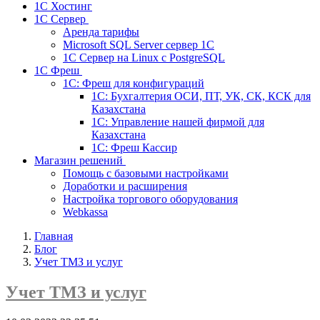
1С Хостинг
1С Сервер
Аренда тарифы
Microsoft SQL Server сервер 1С
1С Сервер на Linux c PostgreSQL
1С Фреш
1С: Фреш для конфигураций
1С: Бухгалтерия ОСИ, ПТ, УК, СК, КСК для
Казахстана
1С: Управление нашей фирмой для
Казахстана
1С: Фреш Кассир
Магазин решений
Помощь с базовыми настройками
Доработки и расширения
Настройка торгового оборудования
Webkassa
Главная
Блог
Учет ТМЗ и услуг
Учет ТМЗ и услуг