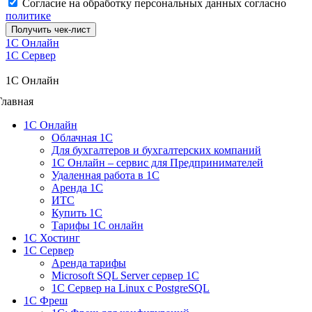
Согласие на обработку персональных данных согласно
политике
Получить чек-лист
1C Онлайн
1С Сервер
1C Онлайн
Главная
1С Онлайн
Облачная 1С
Для бухгалтеров и бухгалтерских компаний
1C Онлайн – сервис для Предпринимателей
Удаленная работа в 1С
Аренда 1С
ИТС
Купить 1С
Тарифы 1С онлайн
1С Хостинг
1С Сервер
Аренда тарифы
Microsoft SQL Server сервер 1С
1С Сервер на Linux c PostgreSQL
1С Фреш