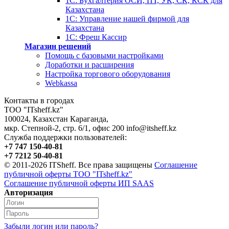
1С: Бухгалтерия ОСИ, ПТ, УК, СК, КСК для
Казахстана
1С: Управление нашей фирмой для
Казахстана
1С: Фреш Кассир
Магазин решений
Помощь с базовыми настройками
Доработки и расширения
Настройка торгового оборудования
Webkassa
Контакты в городах
ТОО "ITsheff.kz"
100024
,
Казахстан
Караганда
,
мкр. Степной-2, стр. 6/1, офис 200
info@itsheff.kz
Служба поддержки пользователей:
+7 747 150-40-81
+7 7212 50-40-81
© 2011-2026 ITSheff. Все права защищены
Соглашение
публичной оферты ТОО "ITsheff.kz"
Соглашение публичной оферты ИП SAAS
Авторизация
Забыли логин или пароль?