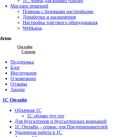
1С: Фреш для конфигураций
Магазин решений
Помощь с базовыми настройками
Доработки и расширения
Настройка торгового оборудования
Webkassa
Меню
Онлайн
Сервер
Поддержка
Блог
Инструкции
О компании
Отзывы
Акции
1С Онлайн
Облачная 1С
1C облако что это
Для бухгалтеров и бухгалтерских компаний
1C Онлайн – сервис для Предпринимателей
Удаленная работа в 1С