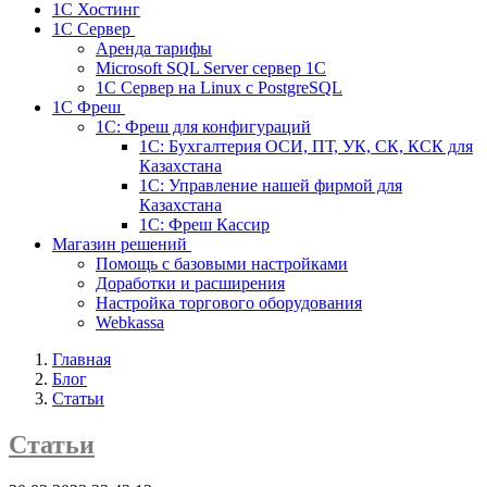
1С Хостинг
1С Сервер
Аренда тарифы
Microsoft SQL Server сервер 1С
1С Сервер на Linux c PostgreSQL
1С Фреш
1С: Фреш для конфигураций
1С: Бухгалтерия ОСИ, ПТ, УК, СК, КСК для
Казахстана
1С: Управление нашей фирмой для
Казахстана
1С: Фреш Кассир
Магазин решений
Помощь с базовыми настройками
Доработки и расширения
Настройка торгового оборудования
Webkassa
Главная
Блог
Статьи
Статьи