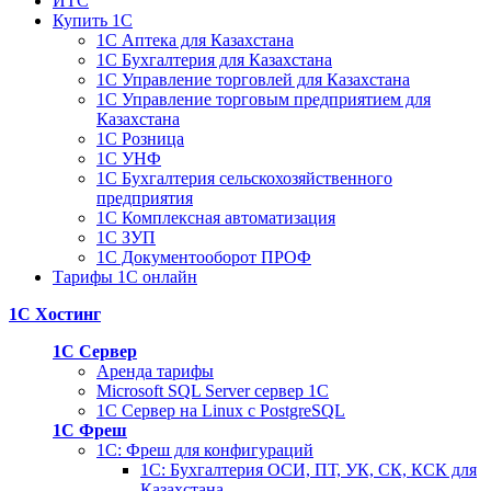
ИТС
Купить 1С
1С Аптека для Казахстана
1С Бухгалтерия для Казахстана
1С Управление торговлей для Казахстана
1С Управление торговым предприятием для
Казахстана
1С Розница
1С УНФ
1С Бухгалтерия сельскохозяйственного
предприятия
1С Комплексная автоматизация
1С ЗУП
1С Документооборот ПРОФ
Тарифы 1С онлайн
1С Хостинг
1С Сервер
Аренда тарифы
Microsoft SQL Server сервер 1С
1С Сервер на Linux c PostgreSQL
1С Фреш
1С: Фреш для конфигураций
1С: Бухгалтерия ОСИ, ПТ, УК, СК, КСК для
Казахстана