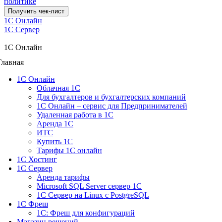
политике
Получить чек-лист
1C Онлайн
1С Сервер
1C Онлайн
Главная
1С Онлайн
Облачная 1С
Для бухгалтеров и бухгалтерских компаний
1C Онлайн – сервис для Предпринимателей
Удаленная работа в 1С
Аренда 1С
ИТС
Купить 1С
Тарифы 1С онлайн
1С Хостинг
1С Сервер
Аренда тарифы
Microsoft SQL Server сервер 1С
1С Сервер на Linux c PostgreSQL
1С Фреш
1С: Фреш для конфигураций
Магазин решений