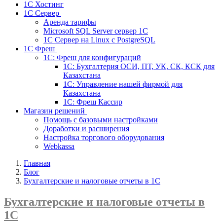
1С Хостинг
1С Сервер
Аренда тарифы
Microsoft SQL Server сервер 1С
1С Сервер на Linux c PostgreSQL
1С Фреш
1С: Фреш для конфигураций
1С: Бухгалтерия ОСИ, ПТ, УК, СК, КСК для
Казахстана
1С: Управление нашей фирмой для
Казахстана
1С: Фреш Кассир
Магазин решений
Помощь с базовыми настройками
Доработки и расширения
Настройка торгового оборудования
Webkassa
Главная
Блог
Бухгалтерские и налоговые отчеты в 1С
Бухгалтерские и налоговые отчеты в
1С