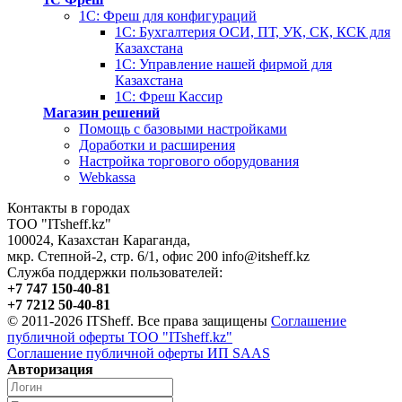
1С: Фреш для конфигураций
1С: Бухгалтерия ОСИ, ПТ, УК, СК, КСК для
Казахстана
1С: Управление нашей фирмой для
Казахстана
1С: Фреш Кассир
Магазин решений
Помощь с базовыми настройками
Доработки и расширения
Настройка торгового оборудования
Webkassa
Контакты в городах
ТОО "ITsheff.kz"
100024
,
Казахстан
Караганда
,
мкр. Степной-2, стр. 6/1, офис 200
info@itsheff.kz
Служба поддержки пользователей:
+7 747 150-40-81
+7 7212 50-40-81
© 2011-2026 ITSheff. Все права защищены
Соглашение
публичной оферты ТОО "ITsheff.kz"
Соглашение публичной оферты ИП SAAS
Авторизация