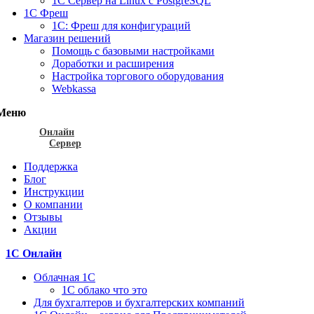
1С Сервер на Linux c PostgreSQL
1С Фреш
1С: Фреш для конфигураций
Магазин решений
Помощь с базовыми настройками
Доработки и расширения
Настройка торгового оборудования
Webkassa
Меню
Онлайн
Сервер
Поддержка
Блог
Инструкции
О компании
Отзывы
Акции
1С Онлайн
Облачная 1С
1C облако что это
Для бухгалтеров и бухгалтерских компаний