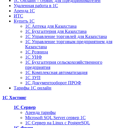
1C Онлайн – сервис для Предпринимателей
Удаленная работа в 1С
Аренда 1С
ИТС
Купить 1С
1С Аптека для Казахстана
1С Бухгалтерия для Казахстана
1С Управление торговлей для Казахстана
1С Управление торговым предприятием для
Казахстана
1С Розница
1С УНФ
1С Бухгалтерия сельскохозяйственного
предприятия
1С Комплексная автоматизация
1С ЗУП
1С Документооборот ПРОФ
Тарифы 1С онлайн
1С Хостинг
1С Сервер
Аренда тарифы
Microsoft SQL Server сервер 1С
1С Сервер на Linux c PostgreSQL
1С Фреш