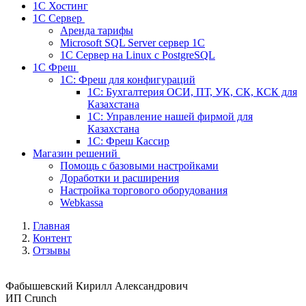
1С Хостинг
1С Сервер
Аренда тарифы
Microsoft SQL Server сервер 1С
1С Сервер на Linux c PostgreSQL
1С Фреш
1С: Фреш для конфигураций
1С: Бухгалтерия ОСИ, ПТ, УК, СК, КСК для
Казахстана
1С: Управление нашей фирмой для
Казахстана
1С: Фреш Кассир
Магазин решений
Помощь с базовыми настройками
Доработки и расширения
Настройка торгового оборудования
Webkassa
Главная
Контент
Отзывы
Фабышевский Кирилл Александрович
ИП Crunch