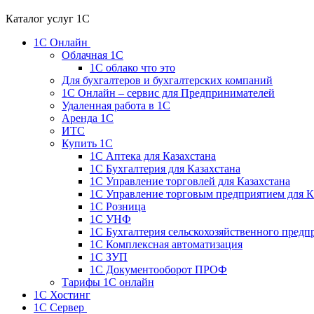
Каталог услуг 1С
1С Онлайн
Облачная 1С
1C облако что это
Для бухгалтеров и бухгалтерских компаний
1C Онлайн – сервис для Предпринимателей
Удаленная работа в 1С
Аренда 1С
ИТС
Купить 1С
1С Аптека для Казахстана
1С Бухгалтерия для Казахстана
1С Управление торговлей для Казахстана
1С Управление торговым предприятием для К
1С Розница
1С УНФ
1С Бухгалтерия сельскохозяйственного предп
1С Комплексная автоматизация
1С ЗУП
1С Документооборот ПРОФ
Тарифы 1С онлайн
1С Хостинг
1С Сервер