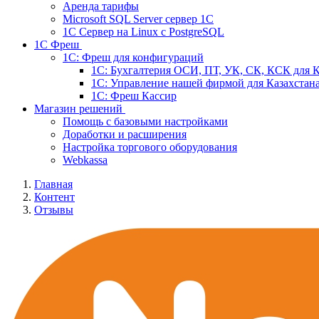
Аренда тарифы
Microsoft SQL Server сервер 1С
1С Сервер на Linux c PostgreSQL
1С Фреш
1С: Фреш для конфигураций
1С: Бухгалтерия ОСИ, ПТ, УК, СК, КСК для К
1С: Управление нашей фирмой для Казахстан
1С: Фреш Кассир
Магазин решений
Помощь с базовыми настройками
Доработки и расширения
Настройка торгового оборудования
Webkassa
Главная
Контент
Отзывы