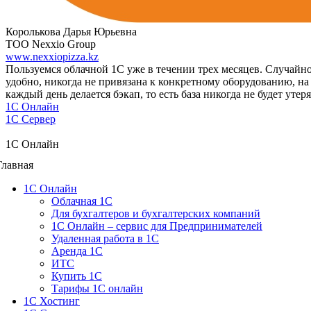
Королькова Дарья Юрьевна
ТОО Nexxio Group
www.nexxiopizza.kz
Пользуемся облачной 1С уже в течении трех месяцев. Случайно 
удобно, никогда не привязана к конкретному оборудованию, на 
каждый день делается бэкап, то есть база никогда не будет утеря
1C Онлайн
1С Сервер
1C Онлайн
Главная
1С Онлайн
Облачная 1С
Для бухгалтеров и бухгалтерских компаний
1C Онлайн – сервис для Предпринимателей
Удаленная работа в 1С
Аренда 1С
ИТС
Купить 1С
Тарифы 1С онлайн
1С Хостинг