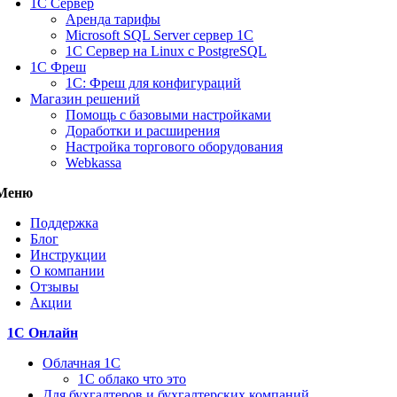
1С Сервер
Аренда тарифы
Microsoft SQL Server сервер 1С
1С Сервер на Linux c PostgreSQL
1С Фреш
1С: Фреш для конфигураций
Магазин решений
Помощь с базовыми настройками
Доработки и расширения
Настройка торгового оборудования
Webkassa
Меню
Поддержка
Блог
Инструкции
О компании
Отзывы
Акции
1С Онлайн
Облачная 1С
1C облако что это
Для бухгалтеров и бухгалтерских компаний