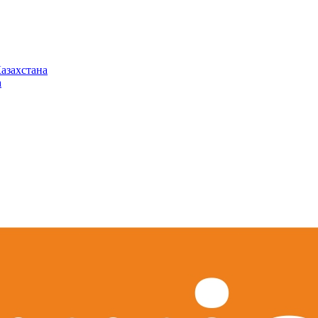
азахстана
а