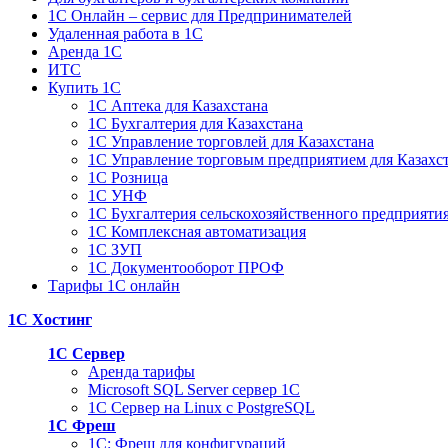
1C Онлайн – сервис для Предпринимателей
Удаленная работа в 1С
Аренда 1С
ИТС
Купить 1С
1С Аптека для Казахстана
1С Бухгалтерия для Казахстана
1С Управление торговлей для Казахстана
1С Управление торговым предприятием для Казахс
1С Розница
1С УНФ
1С Бухгалтерия сельскохозяйственного предприяти
1С Комплексная автоматизация
1С ЗУП
1С Документооборот ПРОФ
Тарифы 1С онлайн
1С Хостинг
1С Сервер
Аренда тарифы
Microsoft SQL Server сервер 1С
1С Сервер на Linux c PostgreSQL
1С Фреш
1С: Фреш для конфигураций